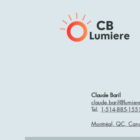
Claude Baril
claude.baril@lumier
Tél.
1-514-885-155
Montréal, QC, Can